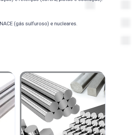
 NACE (gás sulfuroso) e nucleares.