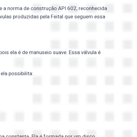
orme a norma de construção API 602, reconhecida
álvulas produzidas pela Feital que seguem essa
ois ela é de manuseio suave. Essa válvula é
la possibilita:
ma constante. Ela é formada por um disco