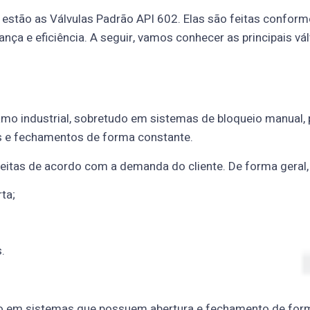
al, estão as Válvulas Padrão API 602. Elas são feitas conf
nça e eficiência. A seguir, vamos conhecer as principais v
amo industrial, sobretudo em sistemas de bloqueio manual, p
as e fechamentos de forma constante.
feitas de acordo com a demanda do cliente. De forma geral, e
ta;
.
vazão em sistemas que possuem abertura e fechamento de for