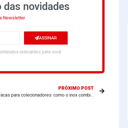
o das novidades
a Newsletter
ASSINAR
onteúdos relevantes para você
PRÓXIMO POST
Facas para colecionadores: como o inox combina arte e robustez