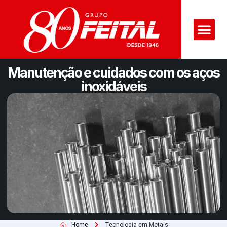
Manutenção e cuidados com os aços
inoxidáveis
Home
Tecnologia em Metais