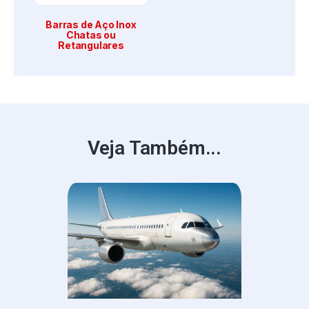
Barras de Aço Inox
Chatas ou
Retangulares
Veja Também...